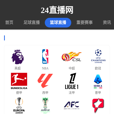
24直播网
首页
足球直播
篮球直播
重要赛事
资讯
热门联赛
英超
NBA
中超
欧冠
德甲
西甲
法甲
意甲