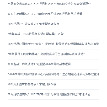
**飓风突袭怎么办？2026世界杯迈阿密赛区航空应急预案全透视**
高原主场新棋局：瓜达拉哈拉阿克伦球场的世界杯战术重塑
2026世界杯：流光焰火如何重塑赛场叙事
"南美双雄：2026世界杯的潘帕斯与桑巴之争"
2026世界杯围巾“秒空”现象：球迷疯狂抢购背后的供需博弈与消费心理学
“血氧震荡下的球场博弈：高原比赛中的生理极限与表现波动”
高原备战：血氧波动如何重塑2026世界杯战术逻辑
“2026世界杯洲际附加赛‘6进2’赛会制落地：主办地遴选逻辑与多维效益评估”
2026美加墨世界杯助攻王荣耀归属揭晓
国际足联遭质疑：2026世界杯票价与赛制调整被指“掏空”球迷钱包