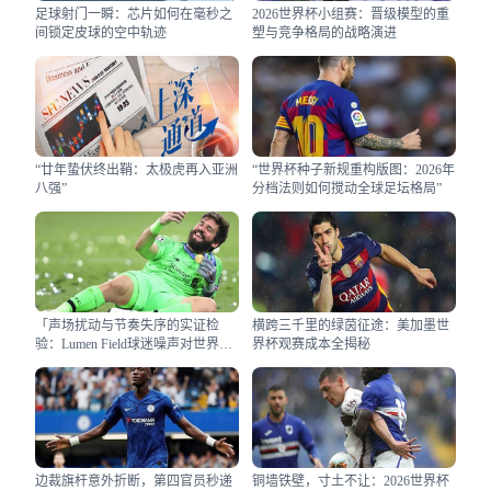
足球射门一瞬：芯片如何在毫秒之
2026世界杯小组赛：晋级模型的重
间锁定皮球的空中轨迹
塑与竞争格局的战略演进
“廿年蛰伏终出鞘：太极虎再入亚洲
“世界杯种子新规重构版图：2026年
八强”
分档法则如何搅动全球足坛格局”
「声场扰动与节奏失序的实证检
横跨三千里的绿茵征途：美加墨世
验：Lumen Field球迷噪声对世界杯
界杯观赛成本全揭秘
客队界外球执行效能的干扰效应研
究」
边裁旗杆意外折断，第四官员秒递
铜墙铁壁，寸土不让：2026世界杯