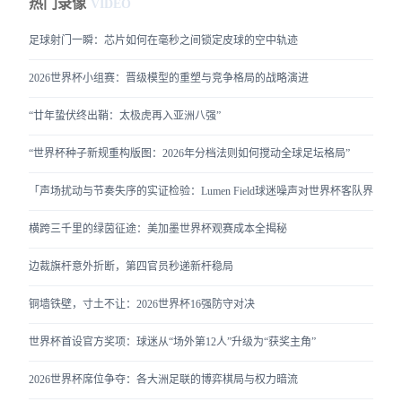
热门录像
VIDEO
足球射门一瞬：芯片如何在毫秒之间锁定皮球的空中轨迹
2026世界杯小组赛：晋级模型的重塑与竞争格局的战略演进
“廿年蛰伏终出鞘：太极虎再入亚洲八强”
“世界杯种子新规重构版图：2026年分档法则如何搅动全球足坛格局”
「声场扰动与节奏失序的实证检验：Lumen Field球迷噪声对世界杯客队界外
横跨三千里的绿茵征途：美加墨世界杯观赛成本全揭秘
边裁旗杆意外折断，第四官员秒递新杆稳局
铜墙铁壁，寸土不让：2026世界杯16强防守对决
世界杯首设官方奖项：球迷从“场外第12人”升级为“获奖主角”
2026世界杯席位争夺：各大洲足联的博弈棋局与权力暗流