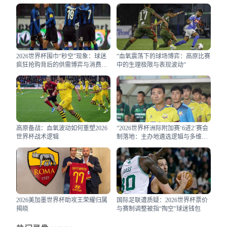
2026世界杯围巾“秒空”现象：球迷
“血氧震荡下的球场博弈：高原比赛
疯狂抢购背后的供需博弈与消费心
中的生理极限与表现波动”
理学
高原备战：血氧波动如何重塑2026
“2026世界杯洲际附加赛‘6进2’赛会
世界杯战术逻辑
制落地：主办地遴选逻辑与多维效
益评估”
2026美加墨世界杯助攻王荣耀归属
国际足联遭质疑：2026世界杯票价
揭晓
与赛制调整被指“掏空”球迷钱包