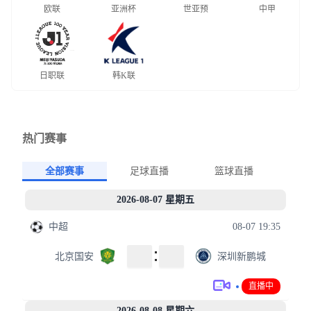
欧联
亚洲杯
世亚预
中甲
日职联
韩K联
热门赛事
全部赛事
足球直播
篮球直播
2026-08-07 星期五
中超
08-07 19:35
北京国安
深圳新鹏城
直播中
2026-08-08 星期六