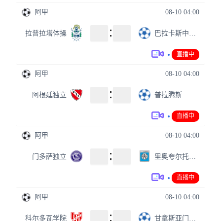
阿甲
08-10 04:00
拉普拉塔体操
巴拉卡斯中央队
直播中
阿甲
08-10 04:00
阿根廷独立
普拉腾斯
直播中
阿甲
08-10 04:00
门多萨独立
里奥夸尔托学生队
直播中
阿甲
08-10 04:00
科尔多瓦学院
甘拿斯亚门多萨