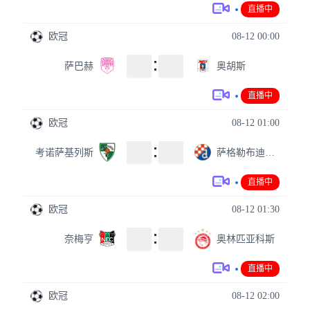
直播中
欧冠
08-12 00:00
萨巴赫
奥胡斯
直播中
欧冠
08-12 01:00
考诺萨基列斯
萨格勒布迪纳摩
直播中
欧冠
08-12 01:30
奈梅亨
奥林匹亚科斯
直播中
欧冠
08-12 02:00