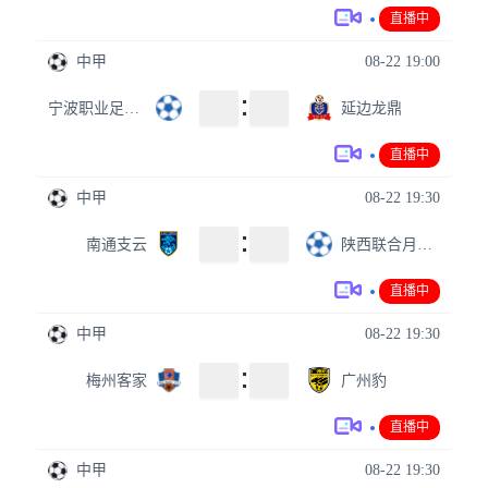
直播中
中甲
08-22 19:00
宁波职业足球俱乐部
延边龙鼎
直播中
中甲
08-22 19:30
南通支云
陕西联合月亮泊队
直播中
中甲
08-22 19:30
梅州客家
广州豹
直播中
中甲
08-22 19:30