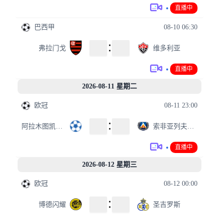
直播中
巴西甲
08-10 06:30
弗拉门戈
维多利亚
直播中
2026-08-11 星期二
欧冠
08-11 23:00
阿拉木图凯拉特
索非亚列夫斯基
直播中
2026-08-12 星期三
欧冠
08-12 00:00
博德闪耀
圣吉罗斯