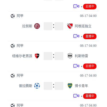
直播中
阿甲
08-17 04:00
拉努斯
阿根廷独立
直播中
阿甲
08-17 04:00
纽维尔老男孩
利斯特雷
直播中
阿甲
08-17 04:00
普拉腾斯
博卡青年
直播中
阿甲
08-17 04:00