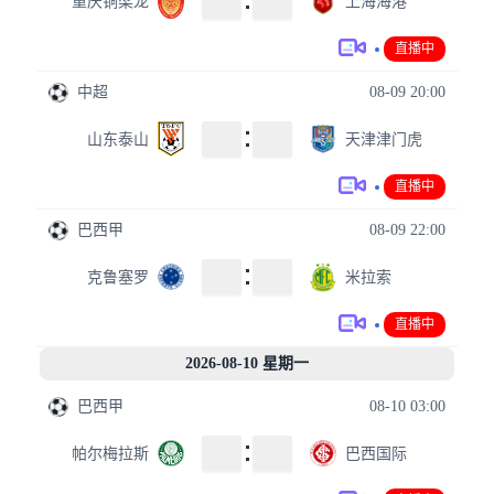
重庆铜梁龙
上海海港
直播中
中超
08-09 20:00
山东泰山
天津津门虎
直播中
巴西甲
08-09 22:00
克鲁塞罗
米拉索
直播中
2026-08-10 星期一
巴西甲
08-10 03:00
帕尔梅拉斯
巴西国际