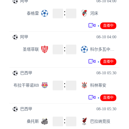
阿甲
08-10 04:00
泰格雷
河床
直播中
阿甲
08-10 04:00
圣塔菲联
科尔多瓦中央SDE
直播中
巴西甲
08-10 05:30
布拉干蒂诺RB
科林蒂安
直播中
巴西甲
08-10 05:30
桑托斯
巴拉纳竞技