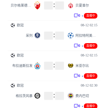
贝尔格莱德红星
贝夏普尔
直播中
欧冠
08-12 02:15
采列
阿拉特阿美尼亚
直播中
欧冠
08-12 02:15
布拉迪斯拉发
米亚尔比
直播中
欧冠
08-12 02:30
格拉茨风暴
费内巴切
直播中