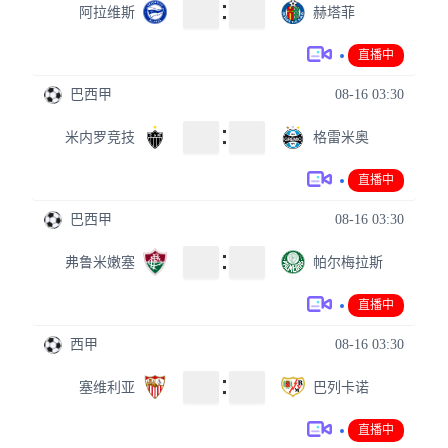
阿拉维斯
赫塔菲
直播中
巴西甲
08-16 03:30
米内罗竞技
格雷米奥
直播中
巴西甲
08-16 03:30
弗鲁米嫩塞
帕尔梅拉斯
直播中
西甲
08-16 03:30
塞维利亚
巴列卡诺
直播中