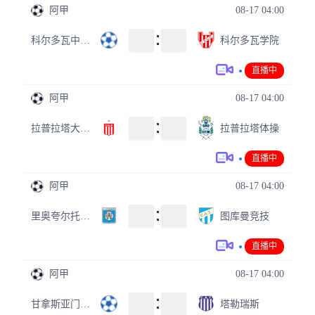
阿甲
08-17 04:00
科尔多瓦中央SDE
科尔多瓦学院
直播中
阿甲
08-17 04:00
拉普拉塔大学生
拉普拉塔体操
直播中
阿甲
08-17 04:00
里奥夸尔托学生队
图库曼竞技
直播中
阿甲
08-17 04:00
甘拿斯亚门多萨
塔勒瑞斯