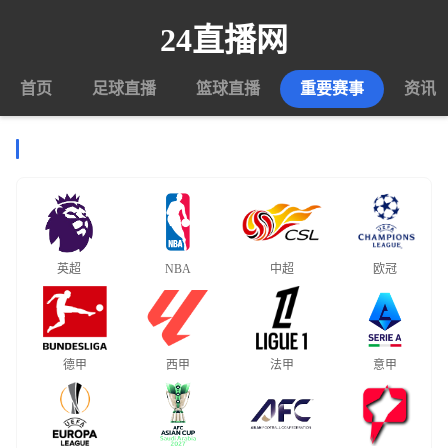
24直播网
首页
足球直播
篮球直播
重要赛事
资讯
热门联赛
英超
NBA
中超
欧冠
德甲
西甲
法甲
意甲