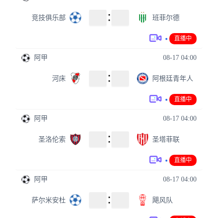
竞技俱乐部
班菲尔德
直播中
阿甲
08-17 04:00
河床
阿根廷青年人
直播中
阿甲
08-17 04:00
圣洛伦索
圣塔菲联
直播中
阿甲
08-17 04:00
萨尔米安杜
飓风队