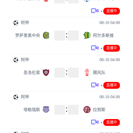
直播中
阿甲
08-10 04:00
罗萨里奥中央
阿尔多斯维
直播中
阿甲
08-10 04:00
圣洛伦索
飓风队
直播中
阿甲
08-10 04:00
塔勒瑞斯
拉努斯
直播中