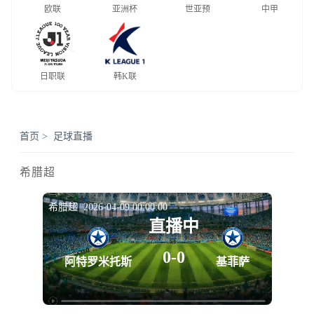
欧联
亚洲杯
世亚预
中甲
日职联
韩K联
首页
>
足球直播
希腊超
希腊超 2026-04-09 00:00:00
直播中
0
-
0
阿特罗米托斯
基菲萨