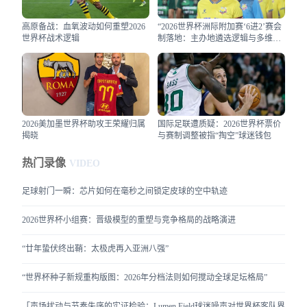
高原备战：血氧波动如何重塑2026
“2026世界杯洲际附加赛‘6进2’赛会
世界杯战术逻辑
制落地：主办地遴选逻辑与多维效
益评估”
2026美加墨世界杯助攻王荣耀归属
国际足联遭质疑：2026世界杯票价
揭晓
与赛制调整被指“掏空”球迷钱包
热门录像
VIDEO
足球射门一瞬：芯片如何在毫秒之间锁定皮球的空中轨迹
2026世界杯小组赛：晋级模型的重塑与竞争格局的战略演进
“廿年蛰伏终出鞘：太极虎再入亚洲八强”
“世界杯种子新规重构版图：2026年分档法则如何搅动全球足坛格局”
「声场扰动与节奏失序的实证检验：Lumen Field球迷噪声对世界杯客队界外