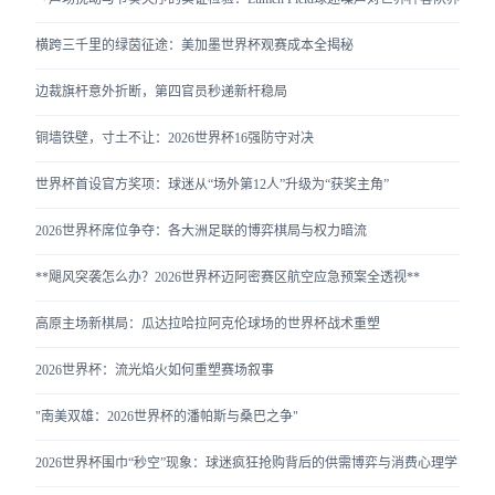
横跨三千里的绿茵征途：美加墨世界杯观赛成本全揭秘
边裁旗杆意外折断，第四官员秒递新杆稳局
铜墙铁壁，寸土不让：2026世界杯16强防守对决
世界杯首设官方奖项：球迷从“场外第12人”升级为“获奖主角”
2026世界杯席位争夺：各大洲足联的博弈棋局与权力暗流
**飓风突袭怎么办？2026世界杯迈阿密赛区航空应急预案全透视**
高原主场新棋局：瓜达拉哈拉阿克伦球场的世界杯战术重塑
2026世界杯：流光焰火如何重塑赛场叙事
"南美双雄：2026世界杯的潘帕斯与桑巴之争"
2026世界杯围巾“秒空”现象：球迷疯狂抢购背后的供需博弈与消费心理学