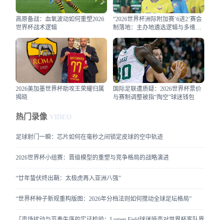
高原备战：血氧波动如何重塑2026
“2026世界杯洲际附加赛‘6进2’赛会
世界杯战术逻辑
制落地：主办地遴选逻辑与多维效
益评估”
2026美加墨世界杯助攻王荣耀归属
国际足联遭质疑：2026世界杯票价
揭晓
与赛制调整被指“掏空”球迷钱包
热门录像
VIDEO
足球射门一瞬：芯片如何在毫秒之间锁定皮球的空中轨迹
2026世界杯小组赛：晋级模型的重塑与竞争格局的战略演进
“廿年蛰伏终出鞘：太极虎再入亚洲八强”
“世界杯种子新规重构版图：2026年分档法则如何搅动全球足坛格局”
「声场扰动与节奏失序的实证检验：Lumen Field球迷噪声对世界杯客队界外